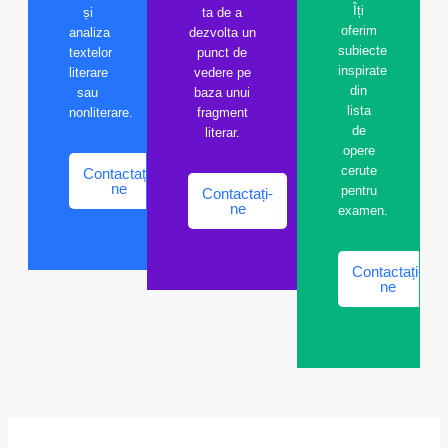
Îți
și
ta de a
oferim
analiza
dezvolta un
subiecte
textelor
punct de
inspirate
literare
vedere pe
din
sau
baza unui
lista
nonliterare.
fragment
de
literar.
opere
cerute
Contactați-
ne
pentru
Contactați-
ne
examen.
Contactați-
ne