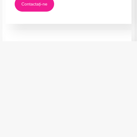
Contactați-ne
Meditații Limba Română
Meditații individuale BACALAUREAT ȘI EVALUAREA
NAȚIONALĂ
230
ron
/ședință
⏰ Ședința durează: 2 ore
💻 Ședința se desfășoară: individual, online sau fizic
💳 Plata se face: la finalul fiecărei luni