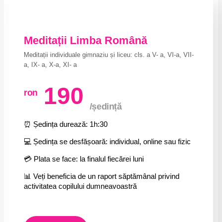
Meditații Limba Română
Meditații individuale gimnaziu și liceu: cls. a V- a, VI-a, VII-
a, IX- a, X-a, XI- a
190
ron
/ședință
⏰ Ședința durează: 1h:30
💻 Ședința se desfășoară: individual, online sau fizic
💳 Plata se face: la finalul fiecărei luni
📊 Veți beneficia de un raport săptămânal privind
activitatea copilului dumneavoastră