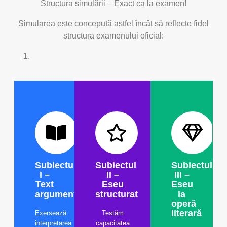
Structura simulării – Exact ca la examen!
Simularea este concepută astfel încât să reflecte fidel
structura examenului oficial:
Subiectul
Subiectul
Subiectul
I –
II –
III –
Text
Eseu
Eseu
argumentativ
structurat
la
operă
literară
Exersează
Testăm
interpretarea
capacitatea