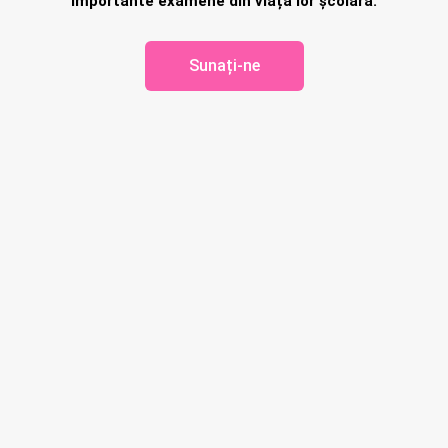
importante examene din viața lor școlară.
Sunați-ne